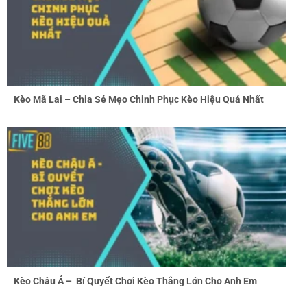
Kèo Mã Lai – Chia Sẻ Mẹo Chinh Phục Kèo Hiệu Quả Nhất
Kèo Châu Á – Bí Quyết Chơi Kèo Thắng Lớn Cho Anh Em