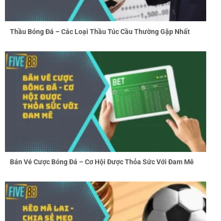
Thầu Bóng Đá – Các Loại Thầu Túc Cầu Thường Gặp Nhất
Bán Vé Cược Bóng Đá – Cơ Hội Được Thỏa Sức Với Đam Mê