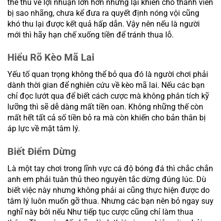
thể thu về lợi nhuận lớn hơn nhưng lại khiến cho thành viên
bị sao nhãng, chưa kể đưa ra quyết định nóng vội cũng
khó thu lại được kết quả hấp dẫn. Vậy nên nếu là người
mới thì hãy hạn chế xuống tiền để tránh thua lỗ.
Hiểu Rõ Kèo Mã Lai
Yếu tố quan trọng không thể bỏ qua đó là người chơi phải
dành thời gian để nghiên cứu về kèo mã lai. Nếu các bạn
chỉ đọc lướt qua để biết cách cược mà không phân tích kỹ
lưỡng thì sẽ dễ dàng mất tiền oan. Không những thế còn
mất hết tất cả số tiền bỏ ra mà còn khiến cho bản thân bị
áp lực về mặt tâm lý.
Biết Điểm Dừng
Là một tay chơi trong lĩnh vực cá độ bóng đá thì chắc chắn
anh em phải tuân thủ theo nguyên tắc dừng đúng lúc. Dù
biết việc này nhưng không phải ai cũng thực hiện được do
tâm lý luôn muốn gỡ thua. Nhưng các bạn nên bỏ ngay suy
nghĩ này bởi nếu Như tiếp tục cược cũng chỉ làm thua