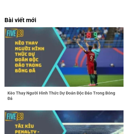
Bài viết mới
Kèo Thay Người Hình Thức Dự Đoán Độc Đáo Trong Bóng
Đá