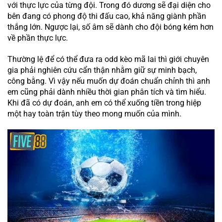
với thực lực của từng đội. Trong đó dương sẽ đại diện cho
bên đang có phong độ thi đấu cao, khả năng giành phần
thắng lớn. Ngược lại, số âm sẽ dành cho đội bóng kém hơn
về phần thực lực.
Thường lệ để có thể đưa ra odd kèo mã lai thì giới chuyên
gia phải nghiên cứu cẩn thận nhằm giữ sự minh bạch,
công bằng. Vì vậy nếu muốn dự đoán chuẩn chỉnh thì anh
em cũng phải dành nhiều thời gian phân tích và tìm hiểu.
Khi đã có dự đoán, anh em có thể xuống tiền trong hiệp
một hay toàn trận tùy theo mong muốn của mình.