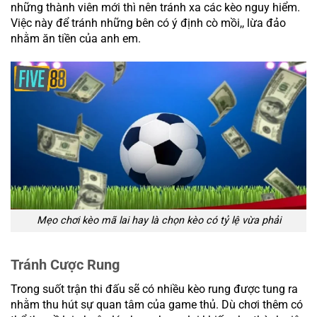
những thành viên mới thì nên tránh xa các kèo nguy hiểm.
Việc này để tránh những bên có ý định cò mồi,, lừa đảo
nhằm ăn tiền của anh em.
Mẹo chơi kèo mã lai hay là chọn kèo có tỷ lệ vừa phải
Tránh Cược Rung
Trong suốt trận thi đấu sẽ có nhiều kèo rung được tung ra
nhằm thu hút sự quan tâm của game thủ. Dù chơi thêm có