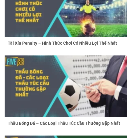
Tài Xỉu Penalty – Hình Thức Chơi Có Nhiều Lợi Thế Nhất
Thầu Bóng Đá – Các Loại Thầu Túc Cầu Thường Gặp Nhất