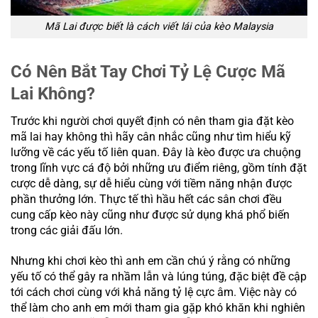
Mã Lai được biết là cách viết lái của kèo Malaysia
Có Nên Bắt Tay Chơi Tỷ Lệ Cược Mã
Lai Không?
Trước khi người chơi quyết định có nên tham gia đặt kèo
mã lai hay không thì hãy cân nhắc cũng như tìm hiểu kỹ
lưỡng về các yếu tố liên quan. Đây là kèo được ưa chuộng
trong lĩnh vực cá độ bởi những ưu điểm riêng, gồm tính đặt
cược dễ dàng, sự dễ hiểu cùng với tiềm năng nhận được
phần thưởng lớn. Thực tế thì hầu hết các sân chơi đều
cung cấp kèo này cũng như được sử dụng khá phổ biến
trong các giải đấu lớn.
Nhưng khi chơi kèo thì anh em cần chú ý rằng có những
yếu tố có thể gây ra nhầm lẫn và lúng túng, đặc biệt đề cập
tới cách chơi cùng với khả năng tỷ lệ cực âm. Việc này có
thể làm cho anh em mới tham gia gặp khó khăn khi nghiên