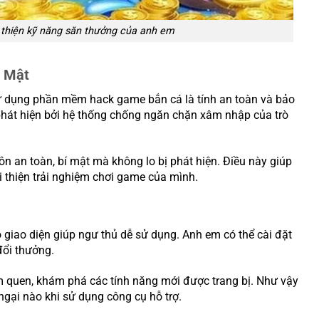
thiện kỹ năng săn thưởng của anh em
 Mật
sử dụng phần mềm hack game bắn cá là tính an toàn và bảo
 phát hiện bởi hệ thống chống ngăn chặn xâm nhập của trò
n an toàn, bí mật mà không lo bị phát hiện. Điều này giúp
 thiện trải nghiệm chơi game của mình.
iao diện giúp ngư thủ dễ sử dụng. Anh em có thể cài đặt
đổi thưởng.
m quen, khám phá các tính năng mới được trang bị. Như vậy
gại nào khi sử dụng công cụ hỗ trợ.