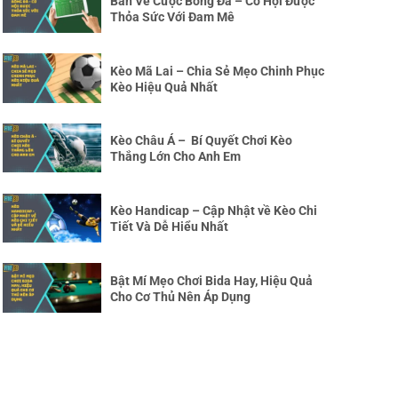
Bán Vé Cược Bóng Đá – Cơ Hội Được
Thỏa Sức Với Đam Mê
Kèo Mã Lai – Chia Sẻ Mẹo Chinh Phục
Kèo Hiệu Quả Nhất
Kèo Châu Á – Bí Quyết Chơi Kèo
Thắng Lớn Cho Anh Em
Kèo Handicap – Cập Nhật về Kèo Chi
Tiết Và Dễ Hiểu Nhất
Bật Mí Mẹo Chơi Bida Hay, Hiệu Quả
Cho Cơ Thủ Nên Áp Dụng