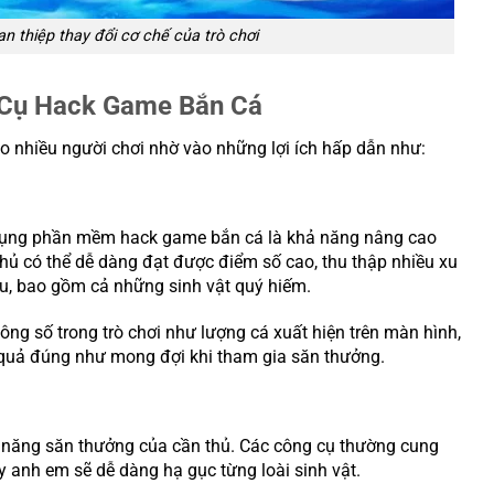
thiệp thay đổi cơ chế của trò chơi
 Cụ Hack Game Bắn Cá
 nhiều người chơi nhờ vào những lợi ích hấp dẫn như:
 dụng phần mềm hack game bắn cá là khả năng nâng cao
thủ có thể dễ dàng đạt được điểm số cao, thu thập nhiều xu
au, bao gồm cả những sinh vật quý hiếm.
g số trong trò chơi như lượng cá xuất hiện trên màn hình,
 quả đúng như mong đợi khi tham gia săn thưởng.
 năng săn thưởng của cần thủ. Các công cụ thường cung
ậy anh em sẽ dễ dàng hạ gục từng loài sinh vật.