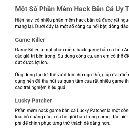
Một Số Phần Mềm Hack Bắn Cá Uy T
Hiện nay, có nhiều phần mềm hack bắn cá được rất người
mang lại. Dưới đây là một số công cụ nổi bật, đông đả
Game Killer
Game Killer là một phần mềm hack game bắn cá trên Andr
các giá trị bên trong. Sử dụng công cụ, anh em có thể 
đạt được lợi ích.
Ứng dụng tạo lợi thế vượt trội cho ngư thủ, giúp đạt điể
dụng nên đã thu hút sự quan tâm của rất nhiều game th
cao trải nghiệm hiệu quả.
Lucky Patcher
Phần mềm hack game bắn cá Lucky Patcher là một công c
loại bỏ quảng cáo, xóa bỏ giới hạn trong game, đặc biệ
phí để chinh phục từng thử thách dễ dàng hơn.