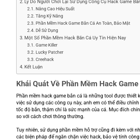
Lý Do Người Chơi Lại Sử Dụng Công Cụ Hack Game Bắ
Nâng Cao Hiệu Suất
Tăng Kỹ Năng
Phần Mềm Hack Game Bắn Cá An Toàn, Bảo Mật
Dễ Sử Dụng
Một Số Phần Mềm Hack Bắn Cá Uy Tín Hiện Nay
Game Killer
Lucky Patcher
Creehack
Kết Luận
Khái Quát Về Phần Mềm Hack Game
Phần mềm hack game bắn cá là những tool được thiết kế
việc sử dụng các công cụ này, anh em có thể điều chỉn
tốc độ bắn, thậm chí là sức mạnh của cá. Mục đích chín
so với cách chơi thông thường.
Tuy nhiên, sử dụng phần mềm hỗ trợ cũng đi kèm với nh
các biện pháp để ngăn chặn việc hack, bảo vệ tính công