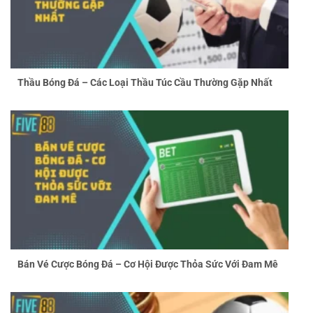
Thầu Bóng Đá – Các Loại Thầu Túc Cầu Thường Gặp Nhất
Bán Vé Cược Bóng Đá – Cơ Hội Được Thỏa Sức Với Đam Mê