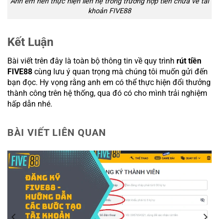
Anh em nên thực hiện liên hệ trong trường hợp tiền chưa về tài
khoản FIVE88
Kết Luận
Bài viết trên đây là toàn bộ thông tin về quy trình
rút tiền
FIVE88
cùng lưu ý quan trọng mà chúng tôi muốn gửi đến
bạn đọc. Hy vọng rằng anh em có thể thực hiện đổi thưởng
thành công trên hệ thống, qua đó có cho mình trải nghiệm
hấp dẫn nhé.
BÀI VIẾT LIÊN QUAN