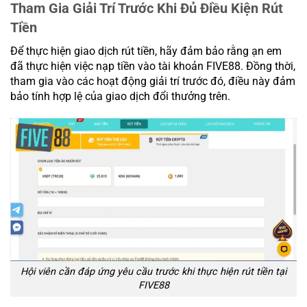
Tham Gia Giải Trí Trước Khi Đủ Điều Kiện Rút
Tiền
Để thực hiện giao dịch rút tiền, hãy đảm bảo rằng ạn em
đã thực hiện việc nạp tiền vào tài khoản FIVE88. Đồng thời,
tham gia vào các hoạt động giải trí trước đó, điều này đảm
bảo tính hợp lệ của giao dịch đổi thưởng trên.
Hội viên cần đáp ứng yêu cầu trước khi thực hiện rút tiền tại
FIVE88