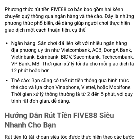
Phương thức rút tiền FIVE88 cơ bản bao gồm hai kênh
chuyển quỹ thông qua ngân hàng và thẻ cào. Đây là những
phương thức phổ biến, dễ dàng giúp người chơi thực hiện
giao dịch một cách thuận tiện, cụ thể:
Ngân hàng: Sân chơi đã liên kết với nhiều ngân hàng
địa phương uy tín như Vietcombank, ACB, DongA Bank,
Vietinbank, Eximbank. BIDV, Sacombank, Techcombank,
VP Bank, MB. Thời gian xử lý tối đa cho mỗi giao dịch là
12 phút hoặc hơn.
Thẻ cào: Bạn cũng có thể rút tiền thông qua hình thức
thẻ cào và lựa chọn Vinaphone, Viettel, hoặc Mobifone.
Thời gian xử lý thông thường là từ 2 đến 5 phút, với quy
trình rất đơn giản, dễ dàng.
Hướng Dẫn Rút Tiền FIVE88 Siêu
Nhanh Cho Bạn
Rút tiền từ tài khoản siêu tốc được thực hiện theo các bước