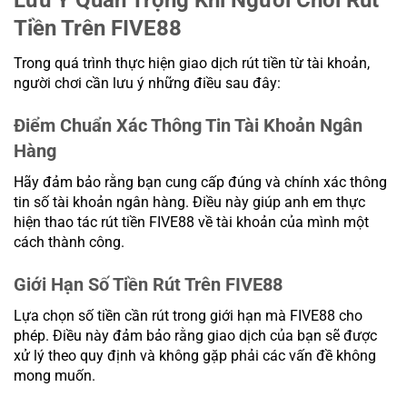
Lưu Ý Quan Trọng Khi Người Chơi Rút
Tiền Trên FIVE88
Trong quá trình thực hiện giao dịch rút tiền từ tài khoản,
người chơi cần lưu ý những điều sau đây:
Điểm Chuẩn Xác Thông Tin Tài Khoản Ngân
Hàng
Hãy đảm bảo rằng bạn cung cấp đúng và chính xác thông
tin số tài khoản ngân hàng. Điều này giúp anh em thực
hiện thao tác rút tiền FIVE88 về tài khoản của mình một
cách thành công.
Giới Hạn Số Tiền Rút Trên FIVE88
Lựa chọn số tiền cần rút trong giới hạn mà FIVE88 cho
phép. Điều này đảm bảo rằng giao dịch của bạn sẽ được
xử lý theo quy định và không gặp phải các vấn đề không
mong muốn.