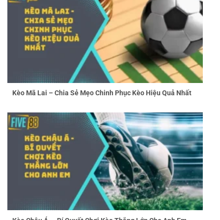
Kèo Mã Lai – Chia Sẻ Mẹo Chinh Phục Kèo Hiệu Quả Nhất