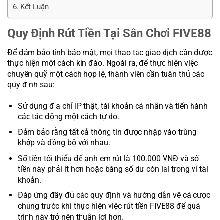
Kết Luận
Quy Định Rút Tiền Tại Sân Chơi FIVE88
Để đảm bảo tính bảo mật, mọi thao tác giao dịch cần được
thực hiện một cách kín đáo. Ngoài ra, để thực hiện việc
chuyển quỹ một cách hợp lệ, thành viên cần tuân thủ các
quy định sau:
Sử dụng địa chỉ IP thật, tài khoản cá nhân và tiến hành
các tác động một cách tự do.
Đảm bảo rằng tất cả thông tin được nhập vào trùng
khớp và đồng bộ với nhau.
Số tiền tối thiểu để anh em rút là 100.000 VNĐ và số
tiền này phải ít hơn hoặc bằng số dư còn lại trong ví tài
khoản.
Đáp ứng đầy đủ các quy định và hướng dẫn về cá cược
chung trước khi thực hiện việc rút tiền FIVE88 để quá
trình này trở nên thuận lợi hơn.