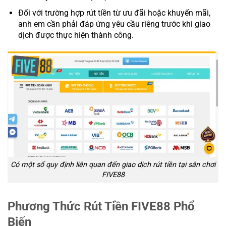
Đối với trường hợp rút tiền từ ưu đãi hoặc khuyến mãi,
anh em cần phải đáp ứng yêu cầu riêng trước khi giao
dịch được thực hiện thành công.
Có một số quy định liên quan đến giao dịch rút tiền tại sân chơi
FIVE88
Phương Thức Rút Tiền FIVE88 Phổ
Biến