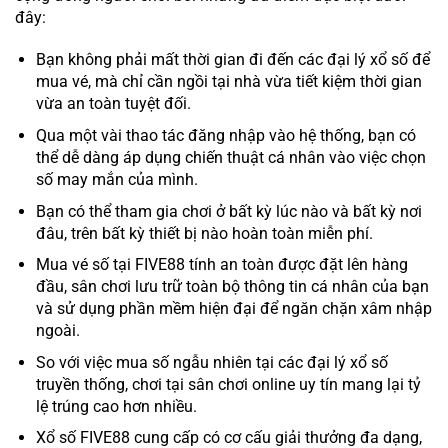
đây:
Bạn không phải mất thời gian đi đến các đại lý xổ số để
mua vé, mà chỉ cần ngồi tại nhà vừa tiết kiệm thời gian
vừa an toàn tuyệt đối.
Qua một vài thao tác đăng nhập vào hệ thống, bạn có
thể dễ dàng áp dụng chiến thuật cá nhân vào việc chọn
số may mắn của mình.
Bạn có thể tham gia chơi ở bất kỳ lúc nào và bất kỳ nơi
đâu, trên bất kỳ thiết bị nào hoàn toàn miễn phí.
Mua vé số tại FIVE88 tính an toàn được đặt lên hàng
đầu, sân chơi lưu trữ toàn bộ thông tin cá nhân của bạn
và sử dụng phần mềm hiện đại để ngăn chặn xâm nhập
ngoài.
So với việc mua số ngẫu nhiên tại các đại lý xổ số
truyền thống, chơi tại sân chơi online uy tín mang lại tỷ
lệ trúng cao hơn nhiều.
Xổ số FIVE88 cung cấp có cơ cấu giải thưởng đa dạng,