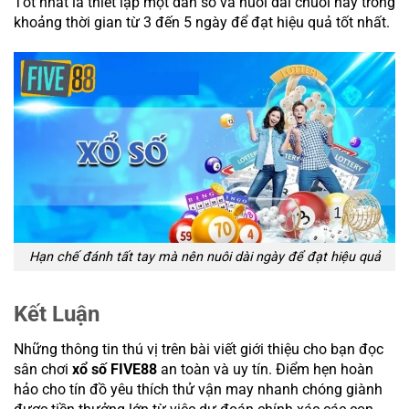
Tốt nhất là thiết lập một dàn số và nuôi dài chuỗi này trong
khoảng thời gian từ 3 đến 5 ngày để đạt hiệu quả tốt nhất.
Hạn chế đánh tất tay mà nên nuôi dài ngày để đạt hiệu quả
Kết Luận
Những thông tin thú vị trên bài viết giới thiệu cho bạn đọc
sân chơi
xổ số FIVE88
an toàn và uy tín. Điểm hẹn hoàn
hảo cho tín đồ yêu thích thử vận may nhanh chóng giành