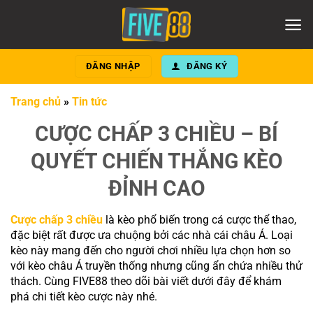
Chuyển
đến
nội
dung
ĐĂNG NHẬP
ĐĂNG KÝ
Trang chủ
»
Tin tức
CƯỢC CHẤP 3 CHIỀU – BÍ
QUYẾT CHIẾN THẮNG KÈO
ĐỈNH CAO
Cược chấp 3 chiều
là kèo phổ biến trong cá cược thể thao,
đặc biệt rất được ưa chuộng bởi các nhà cái châu Á. Loại
kèo này mang đến cho người chơi nhiều lựa chọn hơn so
với kèo châu Á truyền thống nhưng cũng ẩn chứa nhiều thử
thách. Cùng FIVE88 theo dõi bài viết dưới đây để khám
phá chi tiết kèo cược này nhé.