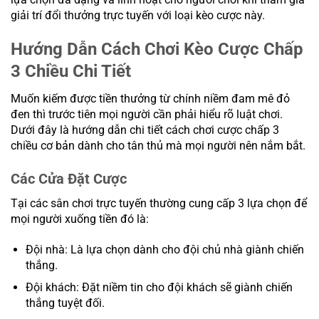
giải trí đổi thưởng trực tuyến với loại kèo cược này.
Hướng Dẫn Cách Chơi Kèo Cược Chấp
3 Chiều Chi Tiết
Muốn kiếm được tiền thưởng từ chính niềm đam mê đỏ
đen thì trước tiên mọi người cần phải hiểu rõ luật chơi.
Dưới đây là hướng dẫn chi tiết cách chơi cược chấp 3
chiều cơ bản dành cho tân thủ mà mọi người nên nắm bắt.
Các Cửa Đặt Cược
Tại các sân chơi trực tuyến thường cung cấp 3 lựa chọn để
mọi người xuống tiền đó là:
Đội nhà: Là lựa chọn dành cho đội chủ nhà giành chiến
thắng.
Đội khách: Đặt niềm tin cho đội khách sẽ giành chiến
thắng tuyệt đối.