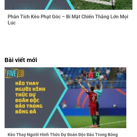
Phân Tích Kèo Phạt Góc – Bí Mật Chiến Thắng Lớn Mọi
Lúc
Bài viết mới
Kèo Thay Người Hình Thức Dự Đoán Độc Đáo Trong Bóng