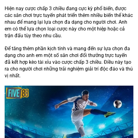
Hiện nay cược chấp 3 chiều đang cực kỳ phổ biến, được
các sân chơi trực tuyến phát triển thêm nhiều biến thể khác
nhau để mang lại lựa chọn đa dạng cho người chơi. Anh
em có thể lựa chọn loại cược này cho một hiệp hoặc cả
trận đấu tùy theo nhu cầu.
Để tăng thêm phần kịch tính và mang đến sự lựa chọn đa
dạng cho anh em một số sân chơi đổi thưởng trực tuyến
đã kết hợp kèo tài xỉu vào cược chấp 3 chiều. Điều này tạo
ra cho người chơi những trải nghiệm giải trí độc đáo và thú
vị nhất.