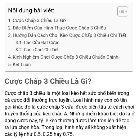
Nội dung bài viết:
Cược Chấp 3 Chiều Là Gì?
Đặc Điểm Của Hình Thức Cược Chấp 3 Chiều
Hướng Dẫn Cách Chơi Kèo Cược Chấp 3 Chiều Chi Tiết
Các Cửa Đặt Cược
Cách Chơi Chi Tiết
Kinh Nghiệm Chơi Cược Chấp 3 Chiều Chuẩn Chỉnh
Kết Luận
Cược Chấp 3 Chiều Là Gì?
Cược chấp 3 chiều là một loại kèo hết sức phổ biến trong
cá cược đổi thưởng trực tuyến. Loại hình này còn có tên
gọi khác đó là cược chấp 3 cửa, được biến tấu từ cách chơi
truyền thống của kèo châu Á. Nhưng điểm khác biệt đó là ở
dạng cược này, tỷ lệ kèo thường được làm tròn lên để tạo
ra lựa chọn hòa. Trong loại hình này sẽ không xuất hiện
các tỷ lệ như 0.5, 0.25 hay 0.75.