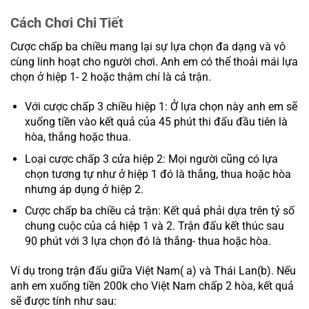
Cách Chơi Chi Tiết
Cược chấp ba chiều mang lại sự lựa chọn đa dạng và vô
cùng linh hoạt cho người chơi. Anh em có thể thoải mái lựa
chọn ở hiệp 1- 2 hoặc thậm chí là cả trận.
Với cược chấp 3 chiều hiệp 1: Ở lựa chọn này anh em sẽ
xuống tiền vào kết quả của 45 phút thi đấu đầu tiên là
hòa, thắng hoặc thua.
Loại cược chấp 3 cửa hiệp 2: Mọi người cũng có lựa
chọn tương tự như ở hiệp 1 đó là thắng, thua hoặc hòa
nhưng áp dụng ở hiệp 2.
Cược chấp ba chiều cả trận: Kết quả phải dựa trên tỷ số
chung cuộc của cả hiệp 1 và 2. Trận đấu kết thúc sau
90 phút với 3 lựa chọn đó là thắng- thua hoặc hòa.
Ví dụ trong trận đấu giữa Việt Nam( a) và Thái Lan(b). Nếu
anh em xuống tiền 200k cho Việt Nam chấp 2 hòa, kết quả
sẽ được tính như sau: