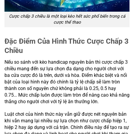
Cược chấp 3 chiều là một loại kèo hết sức phổ biến trong cá
cược thể thao
Đặc Điểm Của Hình Thức Cược Chấp 3
Chiều
Nếu so sánh với kèo handicap nguyên bản thì cược chấp 3
chiều mang đến sự lựa chọn đa dạng cho người chơi với
ba cửa cược đó là trên, dưới và hòa. Điểm khác biệt và nổi
bật của loại hình này đó chính là tỷ lệ chấp sẽ làm tròn
thành con số nguyên chứ không phải là 0.25, 0.5 hay
0.75… Mức chấp luôn được làm tròn để nâng cao khả năng
thắng cho người chơi với tỷ lệ ăn thưởng lớn.
Luật chơi của hình thức này vẫn giữ được nét nguyên bản
khi vẫn mang lại nhiều sự lựa chọn như cược chấp hiệp 1,
hiệp 2 hay áp dụng với cả trận. Chính điều này để tạo ra sự
lựa chọn đa dạng và linh hoạt cho người chơi khi tham gia