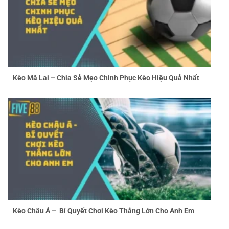
Kèo Mã Lai – Chia Sẻ Mẹo Chinh Phục Kèo Hiệu Quả Nhất
Kèo Châu Á – Bí Quyết Chơi Kèo Thắng Lớn Cho Anh Em