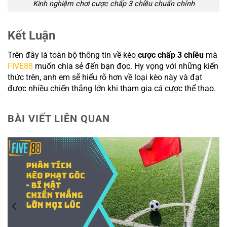
Kinh nghiệm chơi cược chấp 3 chiều chuẩn chỉnh
Kết Luận
Trên đây là toàn bộ thông tin về kèo
cược chấp 3 chiều
mà
FIVE88
muốn chia sẻ đến bạn đọc. Hy vọng với những kiến
thức trên, anh em sẽ hiểu rõ hơn về loại kèo này và đạt
được nhiều chiến thắng lớn khi tham gia cá cược thể thao.
BÀI VIẾT LIÊN QUAN